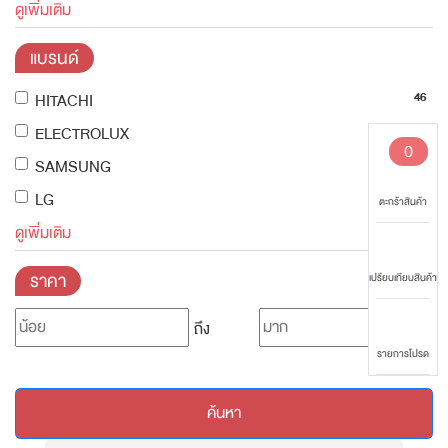
ดูเพิ่มเติม
แบรนด์
46
HITACHI
14
ELECTROLUX
0
30
SAMSUNG
12
LG
ตะกร้าสินค้า
ดูเพิ่มเติม
ราคา
เปรียบเทียบสินค้า
ถึง
รายการโปรด
ค้นหา