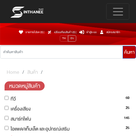
รายการโปรด (0)
|
เปรียบเทียบสินค้า (
0
)
|
เข้าสู่ระบบ
สมัครสมาชิก
TH
EN
ค้นหา
Home
สินค้า
หมวดหมู่สินค้า
60
ทีวี
25
เครื่องเสียง
145
สมาร์ทโฟน
25
ไอแพด/แท็บเล็ต และอุปกรณ์เสริม