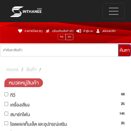
รายการโปรด (0)
|
เปรียบเทียบสินค้า (
0
)
|
เข้าสู่ระบบ
สมัครสมาชิก
TH
EN
ค้นหา
Home
สินค้า
หมวดหมู่สินค้า
60
ทีวี
25
เครื่องเสียง
145
สมาร์ทโฟน
25
ไอแพด/แท็บเล็ต และอุปกรณ์เสริม