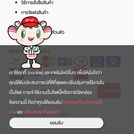
วิธีการสั่งซื้อสินค้า
การจัดส่งสินค้า
ศูนย์บริการ
นโยบายความเป็นส่วนตัว
ช่องทางการชำระเงิน
เราใช้คุกกี้ (cookie) และเทคโนโลยีอื่นๆ เพื่อให้มั่นใจว่า
คุณได้รับประสบการณ์ที่ดีที่สุดและปรับปรุงการใช้งานใน
รับข่าวสาร
เว็บไซต์ การเข้าใช้งานเว็บไซต์นี้หรือการปิดกล่อง
ข้อความนี้ ถือว่าคุณได้ยอมรับ
ข้อตกลงเกี่ยวกับการใช้
งาน
และ
นโยบายคุกกี้ของเรา
จำนวนผู้เข้าชมเว็บไซต์ : 711,195
ยอมรับ
Copyright © 2022 สินธานี