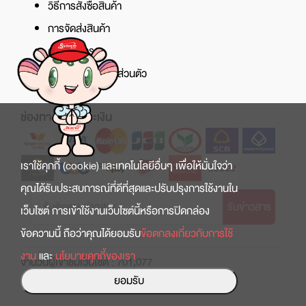
วิธีการสั่งซื้อสินค้า
การจัดส่งสินค้า
ศูนย์บริการ
นโยบายความเป็นส่วนตัว
ช่องทางการชำระเงิน
เราใช้คุกกี้ (cookie) และเทคโนโลยีอื่นๆ เพื่อให้มั่นใจว่า
คุณได้รับประสบการณ์ที่ดีที่สุดและปรับปรุงการใช้งานใน
รับข่าวสาร
เว็บไซต์ การเข้าใช้งานเว็บไซต์นี้หรือการปิดกล่อง
ข้อความนี้ ถือว่าคุณได้ยอมรับ
ข้อตกลงเกี่ยวกับการใช้
งาน
และ
นโยบายคุกกี้ของเรา
จำนวนผู้เข้าชมเว็บไซต์ : 701,077
ยอมรับ
Copyright © 2022 สินธานี