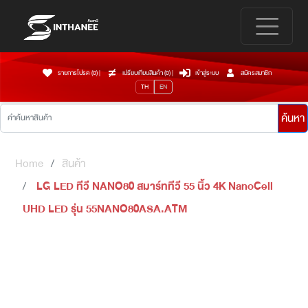
รายการโปรด (0)
|
เปรียบเทียบสินค้า (
0
)
|
เข้าสู่ระบบ
สมัครสมาชิก
TH
EN
ค้นหา
Home
สินค้า
LG LED ทีวี NANO80 สมาร์ททีวี 55 นิ้ว 4K NanoCell
UHD LED รุ่น 55NANO80ASA.ATM