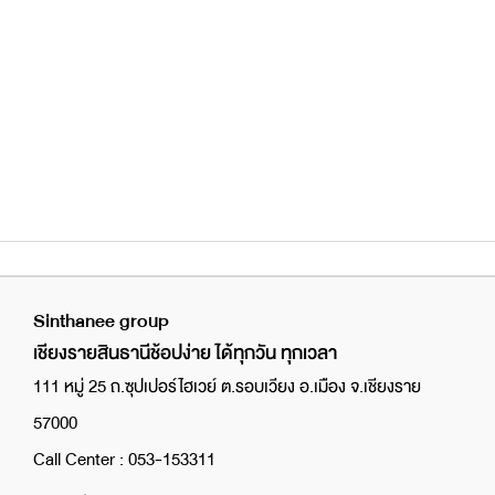
ด้วย FILMMAKER MODE พร้อมการชดเชยแสงโดยรอบที่
ปรับให้เข้ากับสภาพแวดล้อมและทําให้ภาพใกล้เคียงกับภาพ
ต้นฉบับมากที่สุด
Sinthanee group
เชียงรายสินธานีช้อปง่าย ได้ทุกวัน ทุกเวลา
111 หมู่ 25 ถ.ซุปเปอร์ไฮเวย์ ต.รอบเวียง อ.เมือง จ.เชียงราย
57000
Call Center : 053-153311