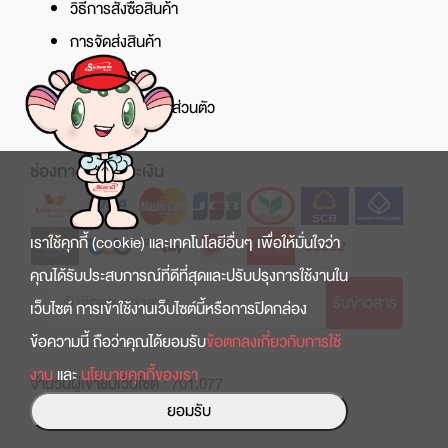
วิธีการสั่งซื้อสินค้า
การจัดส่งสินค้า
ศูนย์บริการ
นโยบายความเป็นส่วนตัว
ช่องทางการชำระเงิน
เราใช้คุกกี้ (cookie) และเทคโนโลยีอื่นๆ เพื่อให้มั่นใจว่า
คุณได้รับประสบการณ์ที่ดีที่สุดและปรับปรุงการใช้งานใน
รับข่าวสาร
เว็บไซต์ การเข้าใช้งานเว็บไซต์นี้หรือการปิดกล่อง
ข้อความนี้ ถือว่าคุณได้ยอมรับ
ข้อตกลงเกี่ยวกับการใช้
งาน
และ
นโยบายคุกกี้ของเรา
จำนวนผู้เข้าชมเว็บไซต์ : 701,077
ยอมรับ
Copyright © 2022 สินธานี