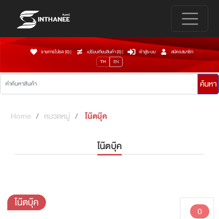
รายการโปรด (0)
|
เปรียบเทียบสินค้า (
0
)
|
เข้าสู่ระบบ
สมัครสมาชิก
TH
EN
ค้นหา
Home
หมวดหมู่
โน๊ตบุ๊ค
โน๊ตบุ๊ค
โน๊ตบุ๊ค
0