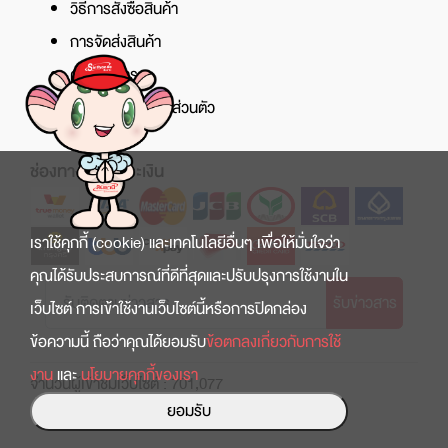
วิธีการสั่งซื้อสินค้า
การจัดส่งสินค้า
ศูนย์บริการ
นโยบายความเป็นส่วนตัว
ช่องทางการชำระเงิน
เราใช้คุกกี้ (cookie) และเทคโนโลยีอื่นๆ เพื่อให้มั่นใจว่า
คุณได้รับประสบการณ์ที่ดีที่สุดและปรับปรุงการใช้งานใน
รับข่าวสาร
เว็บไซต์ การเข้าใช้งานเว็บไซต์นี้หรือการปิดกล่อง
ข้อความนี้ ถือว่าคุณได้ยอมรับ
ข้อตกลงเกี่ยวกับการใช้
งาน
และ
นโยบายคุกกี้ของเรา
จำนวนผู้เข้าชมเว็บไซต์ : 701,077
ยอมรับ
Copyright © 2022 สินธานี