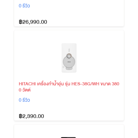
0 รีวิว
฿26,990.00
HITACHI เครื่องทำน้ำอุ่น รุ่น HES-38G/WH ขนาด 380
0 วัตต์
0 รีวิว
฿2,390.00