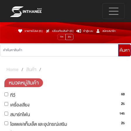
รายการโปรด (0)
|
เปรียบเทียบสินค้า (
0
)
|
เข้าสู่ระบบ
สมัครสมาชิก
TH
EN
ค้นหา
Home
สินค้า
หมวดหมู่สินค้า
60
ทีวี
25
เครื่องเสียง
145
สมาร์ทโฟน
25
ไอแพด/แท็บเล็ต และอุปกรณ์เสริม