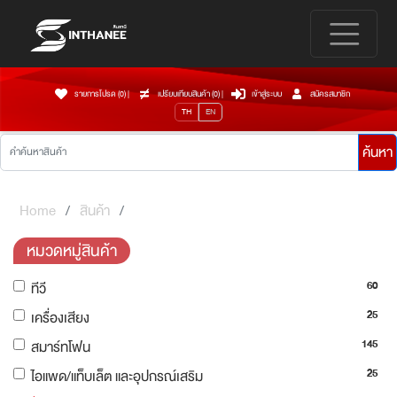
รายการโปรด (0)
|
เปรียบเทียบสินค้า (
0
)
|
เข้าสู่ระบบ
สมัครสมาชิก
TH
EN
ค้นหา
Home
สินค้า
หมวดหมู่สินค้า
60
ทีวี
25
เครื่องเสียง
145
สมาร์ทโฟน
25
ไอแพด/แท็บเล็ต และอุปกรณ์เสริม