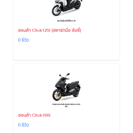
ฮอนด้า Click125i (สตาร์ทมือ ล้อซี่)
0 รีวิว
ฮอนด้า Click160i
0 รีวิว