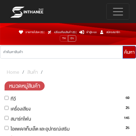
รายการโปรด (0)
|
เปรียบเทียบสินค้า (
0
)
|
เข้าสู่ระบบ
สมัครสมาชิก
TH
EN
ค้นหา
Home
สินค้า
หมวดหมู่สินค้า
60
ทีวี
25
เครื่องเสียง
145
สมาร์ทโฟน
25
ไอแพด/แท็บเล็ต และอุปกรณ์เสริม