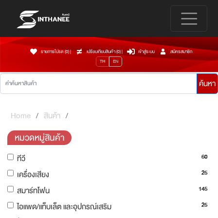
รายการโปรด (0)
|
เปรียบเทียบสินค้า (
0
)
|
เข้าสู่ระบบ
สมัครสมาชิก
TH
EN
ค้นหา
Home
สินค้า
หมวดหมู่สินค้า
60
ทีวี
25
เครื่องเสียง
145
สมาร์ทโฟน
25
ไอแพด/แท็บเล็ต และอุปกรณ์เสริม