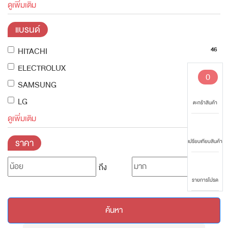
ดูเพิ่มเติม
แบรนด์
46
HITACHI
14
ELECTROLUX
0
30
SAMSUNG
12
LG
ตะกร้าสินค้า
ดูเพิ่มเติม
ราคา
เปรียบเทียบสินค้า
ถึง
รายการโปรด
ค้นหา