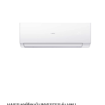
HAIER แอร์ติดผนัง INVERTER รุ่น HSU-