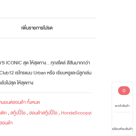
เพิ่มรายการโปรด
ONIC สุด ให้สุดทาง...ทุกสไตล์ สีสันมากกว่า
บบ Club12 เรโทรแบบ Urban หรือ เรียบหรูและมีลูกเล่น
แล้วไปสุด ให้สุดทาง
0
านยนต์ฮอนด้า ทั้งหมด
ตะกร้าสินค้า
มติก
,
สกู๊ปปี้ไอ
,
ฮอนด้าสกู๊ปปี้ไอ
,
HondaScoopyi
ฮอนด้า
เปรียบเทียบสินค้า