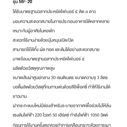
รุ่น MP-20
ได้รับมาตรฐานฉลากประหยัดไฟเบอร์ ๕ ติด ๑ ดาว
มอบความสะดวกสบายในการประกอบอาหารได้หลากหลาย
เหมาะกับผู้อาศัยในหอพัก
สะดวกใช้งานง่ายด้วยปุ่มหมุนเปิด/ปิด
สามารถใช้ได้ทั้ง ผัด ทอด และต้มได้อย่างสะดวกสบาย
มาพร้อมมาตรฐานฉลากประหยัดไฟเบอร์ ๕
ผลิตด้วยวัสดุคุณภาพสูง
ขนาดเส้นผ่าศูนย์กลาง 30 เซนติเมตร ขนาดความจุ 3 ลิตร
บอดี้ผลิตด้วยวัสดุที่ทนทานพ่นด้วยสีอีพ็อคซี่ ทำให้ใช้งานได้
ยาวนาน
ฝากระทะแบบใหม่มีช่องสำหรับระบายอากาศเพื่อช่วยไม่ให้ล้น
แรงดันไฟฟ้า 220 โวลท์ 50 เฮิร์ตซ์ กำลังไฟฟ้า 1050 วัตต์
ก่อนการใช้งานครั้งแรกควรทำการเคลือบกระทะด้วยการเผา