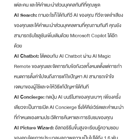
แต่ละคน และให้คําแนะนําส่วนบุคคลทันทีที่คุณพูด
AI Search:
ถามอะไรก็ได้กับทีวี AI ของคุณ ทีวีจะจดจําเสียง
ของคุณและให้คําแนะนําส่วนบุคคลตามที่คุณถามทันที คุณยัง
สามารถรับโซลูชันเพิ่มเติมด้วย Microsoft Copilot ได้อีก
ด้วย
AI Chatbot:
โต้ตอบกับ AI Chatbot ผ่าน AI Magic
Remote ของคุณและจัดการกับข้อกังวลทั้งหมดตั้งแต่การกํา
หนดการตั้งค่าไปจนถึงการแก้ไขปัญหา AI สามารถเข้าใจ
เจตนาของผู้ใช้และจะให้วิธีแก้ปัญหาได้ทันที
AI Concierge:
กดปุ่ม AI บนรีโมทของคุณเบาๆ เพียงครั้ง
เดียวจะเป็นการเปิด AI Concierge ซึ่งให้คีย์เวิร์ดและคําแนะนํา
ที่กําหนดเองตามประวัติการค้นหาและการรับชมของคุณ
AI Picture Wizard:
อัลกอริธึมขั้นสูงจะเรียนรู้ความชอบ
ของคุณโดยการประมวลผลภาพความเป็นไปได้ถึง 1.6 พัน