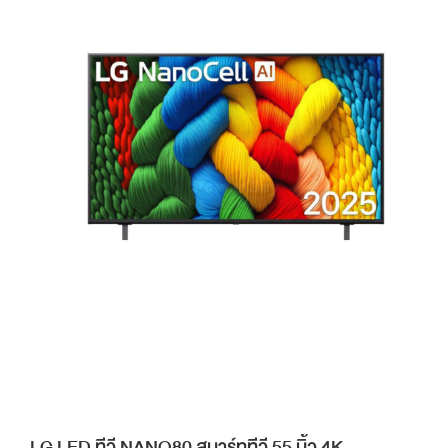
LG LED ทีวี NANO80 สมาร์ททีวี 55 นิ้ว 4K