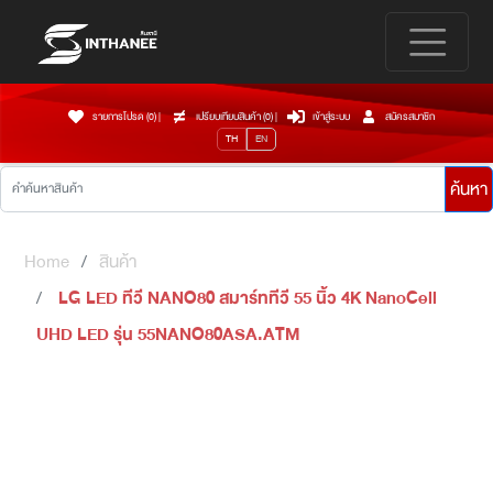
รายการโปรด (0)
|
เปรียบเทียบสินค้า (
0
)
|
เข้าสู่ระบบ
สมัครสมาชิก
TH
EN
ค้นหา
Home
สินค้า
LG LED ทีวี NANO80 สมาร์ททีวี 55 นิ้ว 4K NanoCell
UHD LED รุ่น 55NANO80ASA.ATM