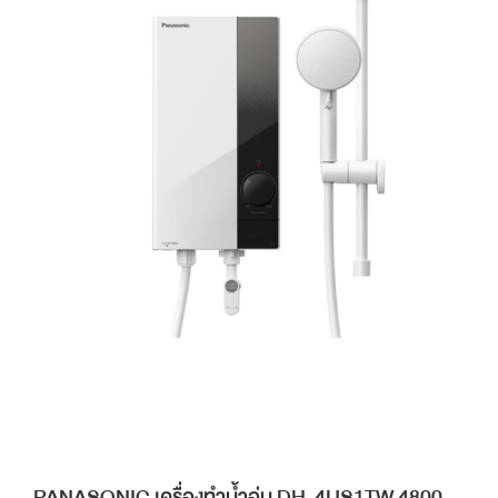
PANASONIC เครื่องทำน้ำอุ่น DH-4US1TW 4800