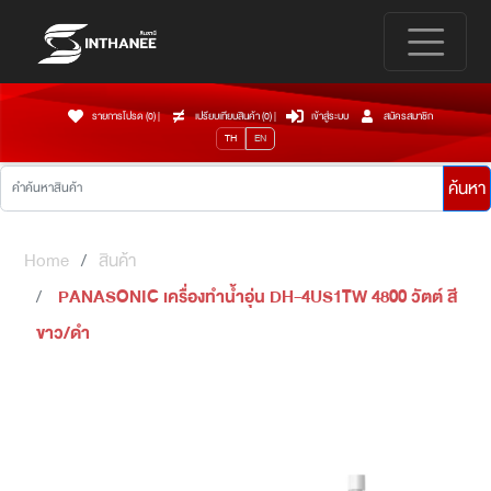
รายการโปรด (0)
|
เปรียบเทียบสินค้า (
0
)
|
เข้าสู่ระบบ
สมัครสมาชิก
TH
EN
ค้นหา
Home
สินค้า
PANASONIC เครื่องทำน้ำอุ่น DH-4US1TW 4800 วัตต์ สี
ขาว/ดำ