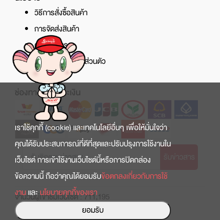
วิธีการสั่งซื้อสินค้า
การจัดส่งสินค้า
ศูนย์บริการ
นโยบายความเป็นส่วนตัว
ช่องทางการชำระเงิน
เราใช้คุกกี้ (cookie) และเทคโนโลยีอื่นๆ เพื่อให้มั่นใจว่า
คุณได้รับประสบการณ์ที่ดีที่สุดและปรับปรุงการใช้งานใน
รับข่าวสาร
เว็บไซต์ การเข้าใช้งานเว็บไซต์นี้หรือการปิดกล่อง
ข้อความนี้ ถือว่าคุณได้ยอมรับ
ข้อตกลงเกี่ยวกับการใช้
งาน
และ
นโยบายคุกกี้ของเรา
จำนวนผู้เข้าชมเว็บไซต์ : 711,195
ยอมรับ
Copyright © 2022 สินธานี